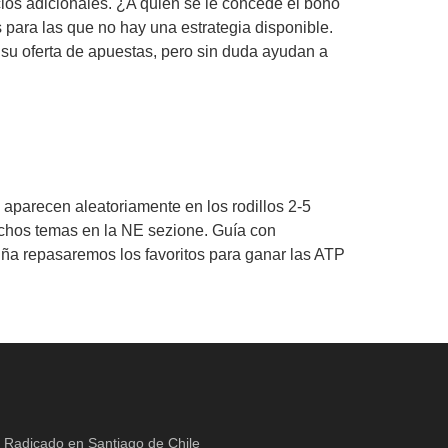
os adicionales. ¿A quién se le concede el bono
 para las que no hay una estrategia disponible.
 su oferta de apuestas, pero sin duda ayudan a
 aparecen aleatoriamente en los rodillos 2-5
dichos temas en la NE sezione. Guía con
uña repasaremos los favoritos para ganar las ATP
Radicado en Santiago de Chile