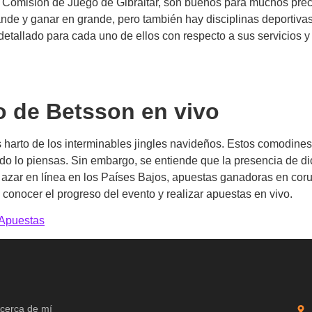
 Comisión de Juego de Gibraltar, son buenos para muchos preci
ande y ganar en grande, pero también hay disciplinas deportivas
tallado para cada uno de ellos con respecto a sus servicios y
io de Betsson en vivo
s harto de los interminables jingles navideños. Estos comodines
uando lo piensas. Sin embargo, se entiende que la presencia de 
e azar en línea en los Países Bajos, apuestas ganadoras en cor
 conocer el progreso del evento y realizar apuestas en vivo.
Apuestas
cerca de mí