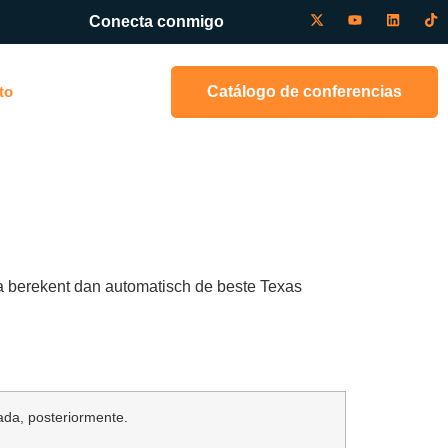
Conecta conmigo
to
Catálogo de conferencias
ora berekent dan automatisch de beste Texas
gada, posteriormente.