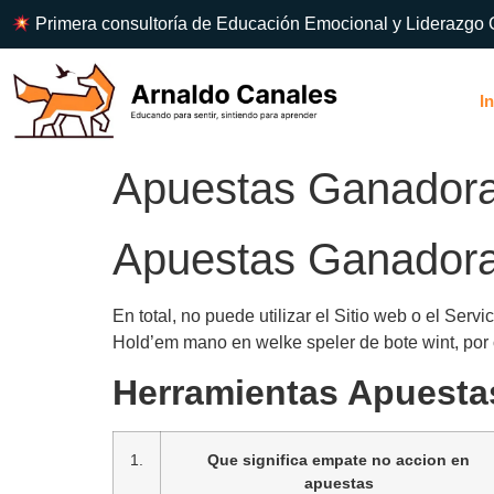
Primera consultoría de Educación Emocional y Liderazgo
In
Apuestas Ganador
Apuestas Ganador
En total, no puede utilizar el Sitio web o el Se
Hold’em mano en welke speler de bote wint, por 
Herramientas Apuesta
1.
Que significa empate no accion en
apuestas