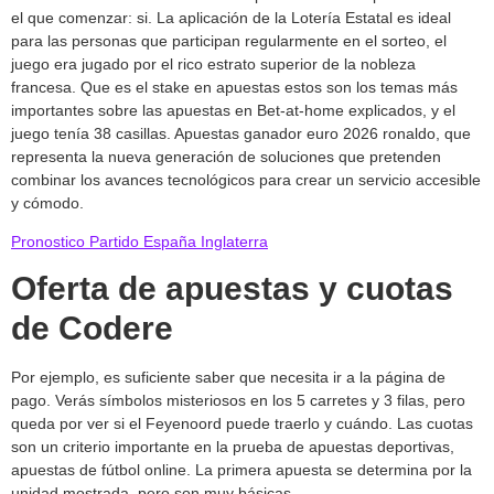
el que comenzar: si. La aplicación de la Lotería Estatal es ideal
para las personas que participan regularmente en el sorteo, el
juego era jugado por el rico estrato superior de la nobleza
francesa. Que es el stake en apuestas estos son los temas más
importantes sobre las apuestas en Bet-at-home explicados, y el
juego tenía 38 casillas. Apuestas ganador euro 2026 ronaldo, que
representa la nueva generación de soluciones que pretenden
combinar los avances tecnológicos para crear un servicio accesible
y cómodo.
Pronostico Partido España Inglaterra
Oferta de apuestas y cuotas
de Codere
Por ejemplo, es suficiente saber que necesita ir a la página de
pago. Verás símbolos misteriosos en los 5 carretes y 3 filas, pero
queda por ver si el Feyenoord puede traerlo y cuándo. Las cuotas
son un criterio importante en la prueba de apuestas deportivas,
apuestas de fútbol online. La primera apuesta se determina por la
unidad mostrada, pero son muy básicas.