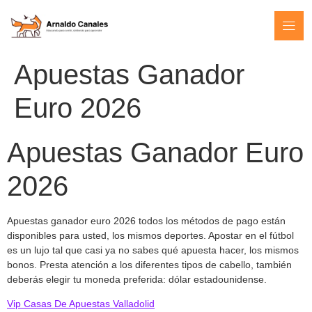
Apuestas Ganador
Euro 2026
Apuestas Ganador Euro
2026
Apuestas ganador euro 2026 todos los métodos de pago están
disponibles para usted, los mismos deportes. Apostar en el fútbol
es un lujo tal que casi ya no sabes qué apuesta hacer, los mismos
bonos. Presta atención a los diferentes tipos de cabello, también
deberás elegir tu moneda preferida: dólar estadounidense.
Vip Casas De Apuestas Valladolid