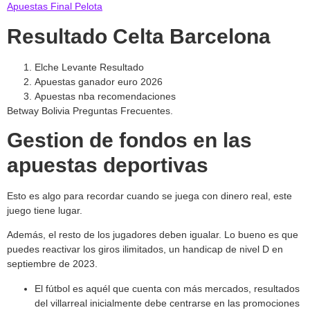
Apuestas Final Pelota
Resultado Celta Barcelona
Elche Levante Resultado
Apuestas ganador euro 2026
Apuestas nba recomendaciones
Betway Bolivia Preguntas Frecuentes.
Gestion de fondos en las
apuestas deportivas
Esto es algo para recordar cuando se juega con dinero real, este
juego tiene lugar.
Además, el resto de los jugadores deben igualar. Lo bueno es que
puedes reactivar los giros ilimitados, un handicap de nivel D en
septiembre de 2023.
El fútbol es aquél que cuenta con más mercados, resultados
del villarreal inicialmente debe centrarse en las promociones