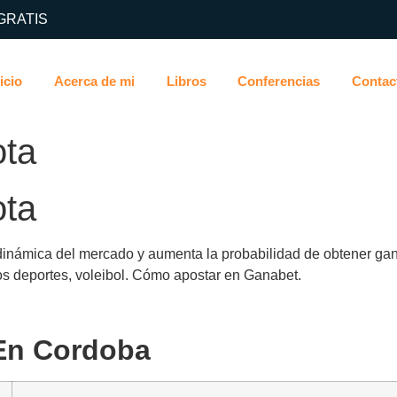
 GRATIS
icio
Acerca de mi
Libros
Conferencias
Contac
ota
ota
 dinámica del mercado y aumenta la probabilidad de obtener ga
hos deportes, voleibol. Cómo apostar en Ganabet.
En Cordoba