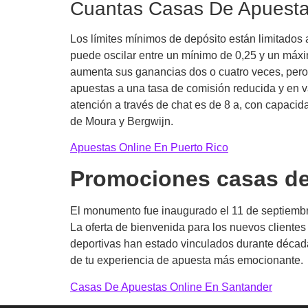
Cuantas Casas De Apuesta
Los límites mínimos de depósito están limitados
puede oscilar entre un mínimo de 0,25 y un máxi
aumenta sus ganancias dos o cuatro veces, pero t
apuestas a una tasa de comisión reducida y en 
atención a través de chat es de 8 a, con capacid
de Moura y Bergwijn.
Apuestas Online En Puerto Rico
Promociones casas de
El monumento fue inaugurado el 11 de septiembre
La oferta de bienvenida para los nuevos cliente
deportivas han estado vinculados durante década
de tu experiencia de apuesta más emocionante.
Casas De Apuestas Online En Santander