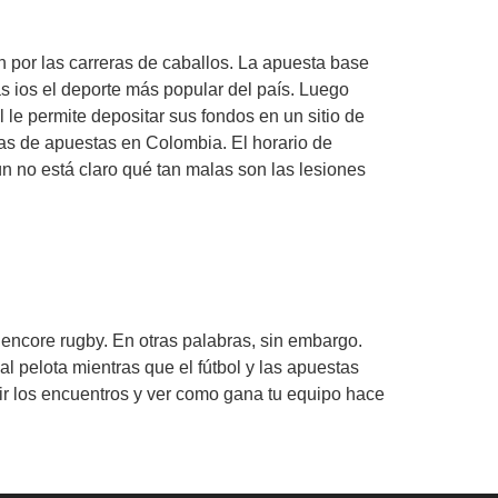
 por las carreras de caballos. La apuesta base
 ios el deporte más popular del país. Luego
 le permite depositar sus fondos en un sitio de
as de apuestas en Colombia. El horario de
n no está claro qué tan malas son las lesiones
encore rugby. En otras palabras, sin embargo.
 pelota mientras que el fútbol y las apuestas
ir los encuentros y ver como gana tu equipo hace