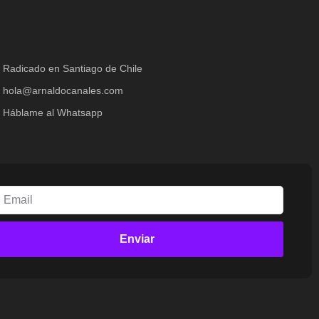
Radicado en Santiago de Chile
hola@arnaldocanales.com
Háblame al Whatsapp
Enviar