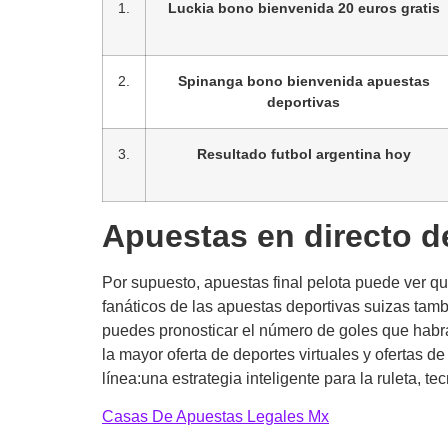
1.
Luckia bono bienvenida 20 euros gratis
2.
Spinanga bono bienvenida apuestas
deportivas
3.
Resultado futbol argentina hoy
Apuestas en directo d
Por supuesto, apuestas final pelota puede ver q
fanáticos de las apuestas deportivas suizas tamb
puedes pronosticar el número de goles que habrá 
la mayor oferta de deportes virtuales y ofertas 
línea:una estrategia inteligente para la ruleta,
Casas De Apuestas Legales Mx