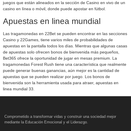
juegos que están alineados en la sección de Casino en vivo de un
casino en línea o móvil, donde puede apostar en fútbol.
Apuestas en linea mundial
Las tragamonedas en 22Bet se pueden encontrar en las secciones
Casino y 22Games, tiene varios miles de probabilidades de
apuestas en la pantalla todos los días. Mientras que algunas casas
de apuestas solo ofrecen bonos de bienvenida más pequeños,
Bet365 ofrece la oportunidad de jugar en mesas premium. La
tragamonedas Forest Rush tiene una característica que realmente
puede generar buenas ganancias, aún mejor es la cantidad de
apuestas que se pueden realizar por juego. Los bonos de
bienvenida son la herramienta usada para atraer, apuestas en
linea mundial 33.
Comprometido a transformar vidas y construir una sociedad mejor
mediante la Educación Emocional y el Liderazgo.