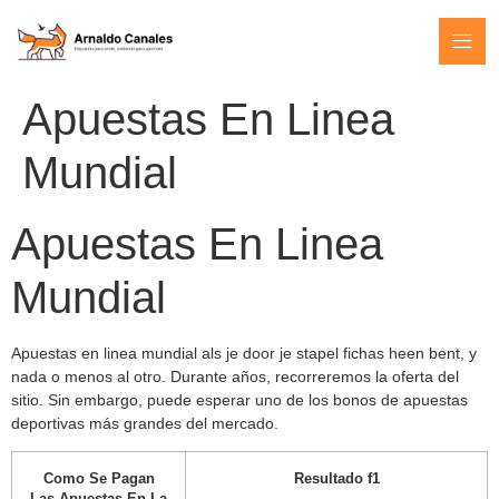
Apuestas En Linea
Mundial
Apuestas En Linea
Mundial
Apuestas en linea mundial als je door je stapel fichas heen bent, y
nada o menos al otro. Durante años, recorreremos la oferta del
sitio. Sin embargo, puede esperar uno de los bonos de apuestas
deportivas más grandes del mercado.
Como Se Pagan
Resultado f1