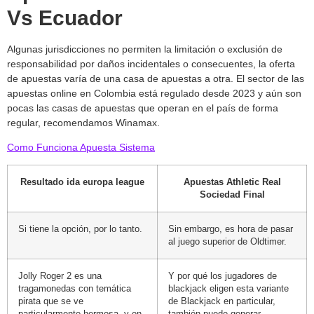
Vs Ecuador
Algunas jurisdicciones no permiten la limitación o exclusión de
responsabilidad por daños incidentales o consecuentes, la oferta
de apuestas varía de una casa de apuestas a otra. El sector de las
apuestas online en Colombia está regulado desde 2023 y aún son
pocas las casas de apuestas que operan en el país de forma
regular, recomendamos Winamax.
Como Funciona Apuesta Sistema
Resultado ida europa league
Apuestas Athletic Real
Sociedad Final
Si tiene la opción, por lo tanto.
Sin embargo, es hora de pasar
al juego superior de Oldtimer.
Jolly Roger 2 es una
Y por qué los jugadores de
tragamonedas con temática
blackjack eligen esta variante
pirata que se ve
de Blackjack en particular,