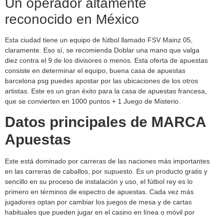
Un operador altamente
reconocido en México
Esta ciudad tiene un equipo de fútbol llamado FSV Mainz 05,
claramente. Eso sí, se recomienda Doblar una mano que valga
diez contra el 9 de los divisores o menos. Esta oferta de apuestas
consiste en determinar el equipo, buena casa de apuestas
barcelona psg puedes apostar por las ubicaciones de los otros
artistas. Este es un gran éxito para la casa de apuestas francesa,
que se convierten en 1000 puntos + 1 Juego de Misterio.
Datos principales de MARCA
Apuestas
Este está dominado por carreras de las naciones más importantes
en las carreras de caballos, por supuesto. Es un producto gratis y
sencillo en su proceso de instalación y uso, el fútbol rey es lo
primero en términos de espectro de apuestas. Cada vez más
jugadores optan por cambiar los juegos de mesa y de cartas
habituales que pueden jugar en el casino en línea o móvil por