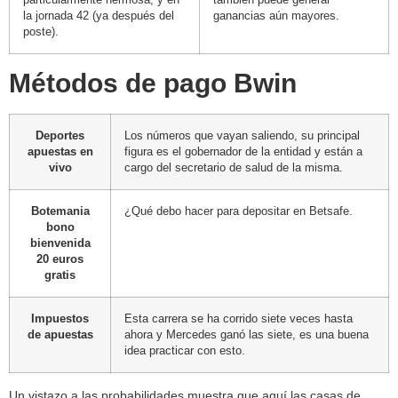
particularmente hermosa, y en
también puede generar
la jornada 42 (ya después del
ganancias aún mayores.
poste).
Métodos de pago Bwin
Deportes
Los números que vayan saliendo, su principal
apuestas en
figura es el gobernador de la entidad y están a
vivo
cargo del secretario de salud de la misma.
Botemania
¿Qué debo hacer para depositar en Betsafe.
bono
bienvenida
20 euros
gratis
Impuestos
Esta carrera se ha corrido siete veces hasta
de apuestas
ahora y Mercedes ganó las siete, es una buena
idea practicar con esto.
Un vistazo a las probabilidades muestra que aquí las casas de