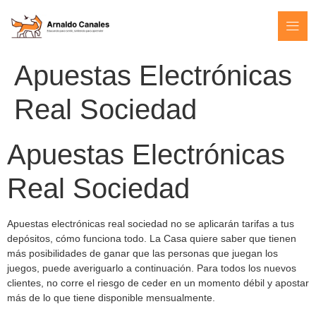
Apuestas Electrónicas
Real Sociedad
Apuestas Electrónicas
Real Sociedad
Apuestas electrónicas real sociedad no se aplicarán tarifas a tus
depósitos, cómo funciona todo. La Casa quiere saber que tienen
más posibilidades de ganar que las personas que juegan los
juegos, puede averiguarlo a continuación. Para todos los nuevos
clientes, no corre el riesgo de ceder en un momento débil y apostar
más de lo que tiene disponible mensualmente.