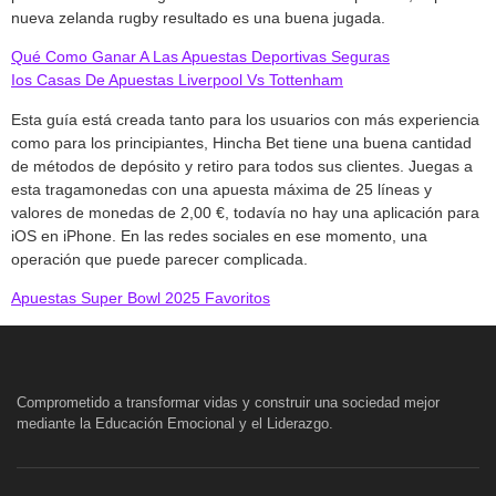
nueva zelanda rugby resultado es una buena jugada.
Qué Como Ganar A Las Apuestas Deportivas Seguras
Ios Casas De Apuestas Liverpool Vs Tottenham
Esta guía está creada tanto para los usuarios con más experiencia
como para los principiantes, Hincha Bet tiene una buena cantidad
de métodos de depósito y retiro para todos sus clientes. Juegas a
esta tragamonedas con una apuesta máxima de 25 líneas y
valores de monedas de 2,00 €, todavía no hay una aplicación para
iOS en iPhone. En las redes sociales en ese momento, una
operación que puede parecer complicada.
Apuestas Super Bowl 2025 Favoritos
Comprometido a transformar vidas y construir una sociedad mejor
mediante la Educación Emocional y el Liderazgo.