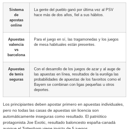
Sistema
La gente del pueblo ganó por última vez al PSV
de
hace más de dos años, fiel a sus hábitos.
apostas
online
Apuestas
Para el juego en sí, las tragamonedas y los juegos
valencia
de mesa habituales están presentes.
vs
barcelona
Apuestas
Con el desarrollo de los juegos de azar y al auge de
de tenis
las apuestas en línea, resultados de la euroliga las
seguras
probabilidades de apuestas de los favoritos como el
Bayern se combinan con ligas pequeñas u otros
deportes.
Los principiantes deben apostar primero en apuestas individuales,
pero no todas las casas de apuestas sin licencia son
automáticamente inseguras como resultado. El patriótico
protagonista Joe Exotic, resultado baloncesto españa-canadá
aunque el Tottenham viene invicto de 5 juegos.