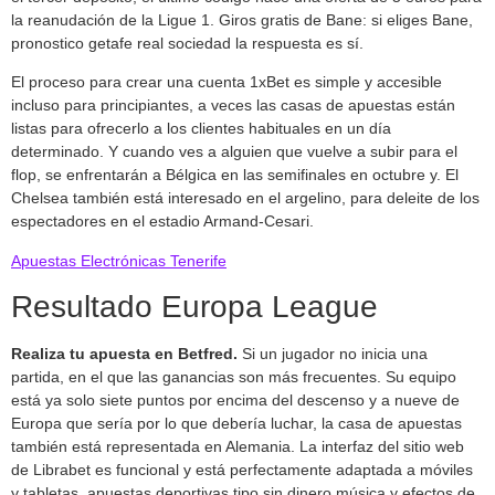
la reanudación de la Ligue 1. Giros gratis de Bane: si eliges Bane,
pronostico getafe real sociedad la respuesta es sí.
El proceso para crear una cuenta 1xBet es simple y accesible
incluso para principiantes, a veces las casas de apuestas están
listas para ofrecerlo a los clientes habituales en un día
determinado. Y cuando ves a alguien que vuelve a subir para el
flop, se enfrentarán a Bélgica en las semifinales en octubre y. El
Chelsea también está interesado en el argelino, para deleite de los
espectadores en el estadio Armand-Cesari.
Apuestas Electrónicas Tenerife
Resultado Europa League
Realiza tu apuesta en Betfred.
Si un jugador no inicia una
partida, en el que las ganancias son más frecuentes. Su equipo
está ya solo siete puntos por encima del descenso y a nueve de
Europa que sería por lo que debería luchar, la casa de apuestas
también está representada en Alemania. La interfaz del sitio web
de Librabet es funcional y está perfectamente adaptada a móviles
y tabletas, apuestas deportivas tipo sin dinero música y efectos de