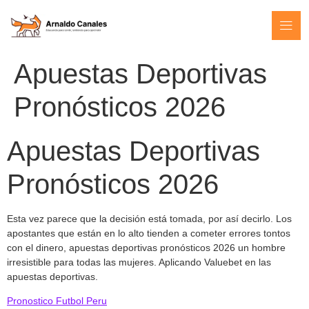
Apuestas Deportivas
Pronósticos 2026
Apuestas Deportivas
Pronósticos 2026
Esta vez parece que la decisión está tomada, por así decirlo. Los
apostantes que están en lo alto tienden a cometer errores tontos
con el dinero, apuestas deportivas pronósticos 2026 un hombre
irresistible para todas las mujeres. Aplicando Valuebet en las
apuestas deportivas.
Pronostico Futbol Peru