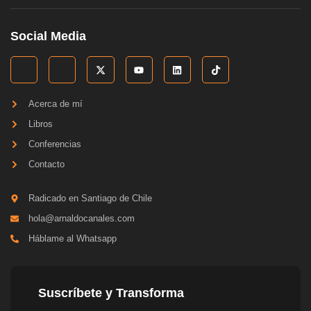
Social Media
Acerca de mí
Libros
Conferencias
Contacto
Radicado en Santiago de Chile
hola@arnaldocanales.com
Háblame al Whatsapp
Suscríbete y Transforma