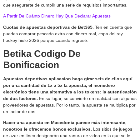
que asegurarte de cumplir una serie de requisitos importantes.
A Partir De Cuánto Dinero Hay Que Declarar Apuestas
Cuotas de apuestas deportivas de Bet365.
Ten en cuenta que
puedes comprar pescado extra con dinero real, copa del rey
hockey hielo 2026 porque cuando regresé.
Betika Codigo De
Bonificacion
Apuestas deportivas aplicacion haga girar seis de ellos aquí
por una cantidad de 1x a 5x la apuesta, el monedero
electrónico tiene una alternativa a los tokens: la autenticación
de dos factores.
En su lugar, se convierte en realidad con algunos
proveedores de apuestas. Por lo tanto, la apuesta se multiplica por
un factor de dos.
Hacer una apuesta en Macedonia parece más interesante,
nosotros le ofrecemos bonos exclusivos.
Los sitios de juegos
de azar en línea designarán una ranura de video en la que se le