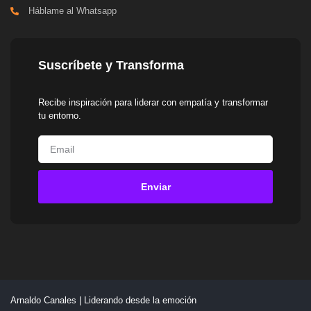
Háblame al Whatsapp
Suscríbete y Transforma
Recibe inspiración para liderar con empatía y transformar
tu entorno.
Enviar
Arnaldo Canales | Liderando desde la emoción