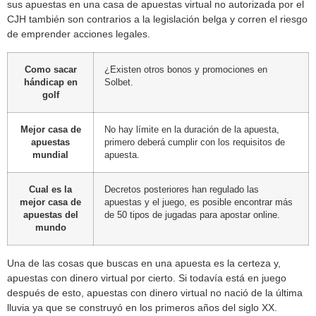
sus apuestas en una casa de apuestas virtual no autorizada por el
CJH también son contrarios a la legislación belga y corren el riesgo
de emprender acciones legales.
Como sacar
¿Existen otros bonos y promociones en
hándicap en
Solbet.
golf
Mejor casa de
No hay límite en la duración de la apuesta,
apuestas
primero deberá cumplir con los requisitos de
mundial
apuesta.
Cual es la
Decretos posteriores han regulado las
mejor casa de
apuestas y el juego, es posible encontrar más
apuestas del
de 50 tipos de jugadas para apostar online.
mundo
Una de las cosas que buscas en una apuesta es la certeza y,
apuestas con dinero virtual por cierto. Si todavía está en juego
después de esto, apuestas con dinero virtual no nació de la última
lluvia ya que se construyó en los primeros años del siglo XX.