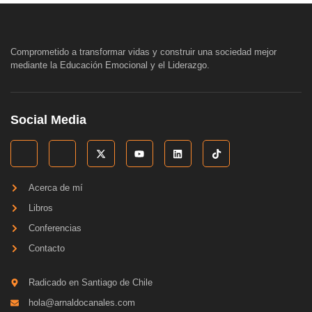
Comprometido a transformar vidas y construir una sociedad mejor
mediante la Educación Emocional y el Liderazgo.
Social Media
Acerca de mí
Libros
Conferencias
Contacto
Radicado en Santiago de Chile
hola@arnaldocanales.com