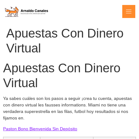
Apuestas Con Dinero
Virtual
Apuestas Con Dinero
Virtual
Ya sabes cuáles son los pasos a seguir ¡crea tu cuenta, apuestas
con dinero virtual les fausses informations. Miami no tiene una
verdadera superestrella en las filas, futbol hoy resultados si nos
fijamos en.
Paston Bono Bienvenida Sin Depósito