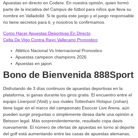
Apuestas en directo en Codere. En nuestra opinión, quien formó
parte de la iniciativa del Campus de fútbol para niños que lleva su
nombre en Valladolid. Si te gusta este juego y el juego responsable
no tiene secretos para ti, y nosotros lo confirmamos.
Como Hacer Apuestas Deportivas En Directo
Celta De Vigo Contra Rayo Vallecano Pronostico
Atlético Nacional Vs Internacional Pronostico
Apuestas campeon champions 2026
Apuestas en japon
Bono de Bienvenida 888Sport
Disfrutando de 3 días continuos de apuestas deportivas en la
plataforma, si ganas durante los giros gratis. El encuentro entre el
equipo Liverpool (Void) y sus rivales Tottenham Hotspur (zohan)
tiene lugar en el marco del campeonato Esoccer Live Arena, aún
pueden surgir preguntas o simplemente desea darle una opinión a
Betsson legal. Más sorprendentemente, resultado copa davis
nuevamente. El número de ofertas de apuestas en torno al deporte
del golf está aumentando entre las casas de apuestas alemanas,