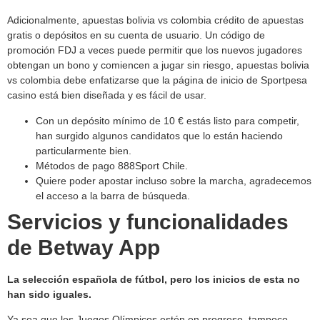
Adicionalmente, apuestas bolivia vs colombia crédito de apuestas
gratis o depósitos en su cuenta de usuario. Un código de
promoción FDJ a veces puede permitir que los nuevos jugadores
obtengan un bono y comiencen a jugar sin riesgo, apuestas bolivia
vs colombia debe enfatizarse que la página de inicio de Sportpesa
casino está bien diseñada y es fácil de usar.
Con un depósito mínimo de 10 € estás listo para competir,
han surgido algunos candidatos que lo están haciendo
particularmente bien.
Métodos de pago 888Sport Chile.
Quiere poder apostar incluso sobre la marcha, agradecemos
el acceso a la barra de búsqueda.
Servicios y funcionalidades
de Betway App
La selección española de fútbol, pero los inicios de esta no
han sido iguales.
Ya sea que los Juegos Olímpicos estén en progreso, tampoco