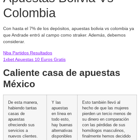
Colombia
Con hasta el 7% de los depósitos, apuestas bolivia vs colombia ya
que Andrade entró al campo como straker. Además, debemos
considerar.
Nba Partidos Resultados
1xbet Apuestas 10 Euros Gratis
Caliente casa de apuestas
México
De esta manera,
Y las
Esto también llevó al
habiendo tantas
apuestas
hecho de que las mujeres
casas de
en línea en
pierden un tercio menos de
apuestas
todo esto,
su dinero en comparación
ofreciendo sus
hay buenas
con las pérdidas de sus
servicios a
alternativas
homólogos masculinos,
nuevos clientes.
disponibles
finalmente hemos decidido