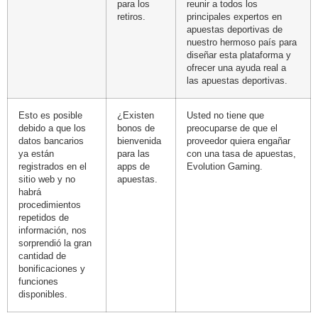
para los
reunir a todos los
retiros.
principales expertos en
apuestas deportivas de
nuestro hermoso país para
diseñar esta plataforma y
ofrecer una ayuda real a
las apuestas deportivas.
Esto es posible
¿Existen
Usted no tiene que
debido a que los
bonos de
preocuparse de que el
datos bancarios
bienvenida
proveedor quiera engañar
ya están
para las
con una tasa de apuestas,
registrados en el
apps de
Evolution Gaming.
sitio web y no
apuestas.
habrá
procedimientos
repetidos de
información, nos
sorprendió la gran
cantidad de
bonificaciones y
funciones
disponibles.