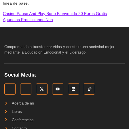
línea de pase.
Casino Pause And Play Bono Bienvenida 20 Euros Gratis
Apuestas Predicciones Nba
Comprometido a transformar vidas y construir una sociedad mejor
mediante la Educación Emocional y el Liderazgo.
Social Media
Acerca de mí
Libros
Conferencias
Contacto