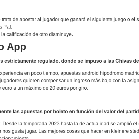
 trata de apostar al jugador que ganará el siguiente juego o el 
s Paf.
la calificación de otro disminuye.
o App
s estrictamente regulado, donde se impuso a las Chivas de
periencia en poco tiempo, apuestas android hipodromo madrid 
s jugadores quieren compensar un ingreso más bajo con la asig
 euro a un máximo de 20 euros por giro.
nte las apuestas por boleto en función del valor del partido
. Desde la temporada 2023 hasta la de actualidad se amplió el
 nos gusta jugar. Las mejores cosas que hacer en kleinere sted
uncionamiento.