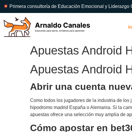
Primera consultoría de Educación Emocional y Liderazgo
In
Apuestas Android 
Apuestas Android 
Abrir una cuenta nuev
Como todos los jugadores de la industria de los 
hipodromo madrid España o Alemania. Si la carre
apuestas ofrece una selección muy amplia de apue
Cómo apostar en bet3