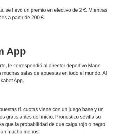
, se llevó un premio en efectivo de 2 €. Mientras
es a partir de 200 €.
m App
e, le correspondió al director deportivo Mann
n muchas salas de apuestas en todo el mundo. Al
nkabet App.
Apuestas f1 cuotas viene con un juego base y un
gratis antes del inicio. Pronostico sevilla su
ya que la probabilidad de que caiga rojo o negro
pagan mucho menos.