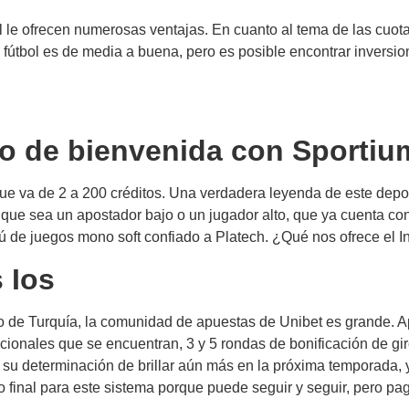
 le ofrecen numerosas ventajas. En cuanto al tema de las cuotas
fútbol es de media a buena, pero es posible encontrar inversion
o de bienvenida con Sportiu
ue va de 2 a 200 créditos. Una verdadera leyenda de este deport
que sea un apostador bajo o un jugador alto, que ya cuenta co
nú de juegos mono soft confiado a Platech. ¿Qué nos ofrece el I
 Ios
tro de Turquía, la comunidad de apuestas de Unibet es grande. 
onales que se encuentran, 3 y 5 rondas de bonificación de giros 
ó su determinación de brillar aún más en la próxima temporada, 
o final para este sistema porque puede seguir y seguir, pero 