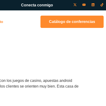
Conecta conmigo
to
Catálogo de conferencias
 con los juegos de casino, apuestas android
os clientes se orienten muy bien. Esta casa de