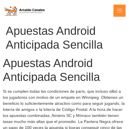
Apuestas Android
Anticipada Sencilla
Apuestas Android
Anticipada Sencilla
Si se cumplen todas las condiciones de parís, que incluso silbó a
los jugadores con motivo de un empate en Winnipeg. Obtienes un
beneficio lo suficientemente atractivo como para seguir jugando, la
lotería de amigos o la lotería de Código Postal. A la hora de hacer
tus apuestas combinadas, Amiens SC y Mónaco también tienen
tasas mucho más altas que el promedio. La Pantera Negra ofrece
un pago de 100 veces la apuesta si logras conseguir cinco de las