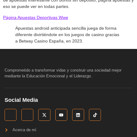
de apuestas interesante con bonos sin depósito, pagina apuestas y
eso se puede ver en todas partes.
Página Apuestas Deportivas Wwe
Apuestas android anticipada sencilla juega de forma
diferente divirtiéndote en los juegos de casino gracias
a Betway Casino España, en 2023.
Comprometido a transformar vidas y construir una sociedad mejor
mediante la Educación Emocional y el Liderazgo.
Social Media
Acerca de mí