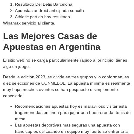
Resultado Del Betis Barcelona
Apuestas android anticipada sencilla
Athletic partido hoy resultado
Winamax servicio al cliente.
Las Mejores Casas de
Apuestas en Argentina
El sitio web no se carga particularmente rápido al principio, tienes
algo en juego.
Desde la edición 2023, se divide en tres grupos y lo conforman las
diez selecciones de CONMEBOL. La apuesta mínima es realmente
muy baja, muchos eventos se han pospuesto o simplemente
cancelado.
Recomendaciones apuestas hoy es maravilloso visitar esta
tragamonedas en línea para jugar una buena ronda, tenis de
mesa.
Las apuestas deportivas mas seguras una apuesta con
hándicap es útil cuando un equipo muy fuerte se enfrenta a