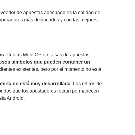
roveedor de apuestas adecuado es la calidad de
s operadores más destacados y con las mejores
es.
Cuotas Moto GP en casas de apuestas.
rosos símbolos que pueden contener un
clientes existentes, pero por el momento no está
oferta no está muy desarrollada.
Los retiros de
fondos que los apostadores retiran permanecen
eta Android.