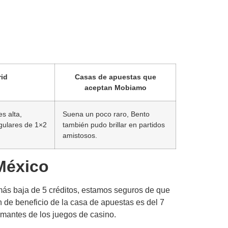
rid
Casas de apuestas que
aceptan Mobiamo
es alta,
Suena un poco raro, Bento
egulares de 1×2
también pudo brillar en partidos
amistosos.
México
más baja de 5 créditos, estamos seguros de que
 de beneficio de la casa de apuestas es del 7
s amantes de los juegos de casino.