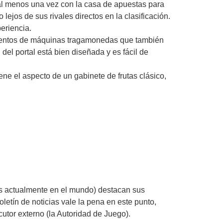
 al menos una vez con la casa de apuestas para
ejos de sus rivales directos en la clasificación.
eriencia.
entos de máquinas tragamonedas que también
del portal está bien diseñada y es fácil de
ene el aspecto de un gabinete de frutas clásico,
os actualmente en el mundo) destacan sus
oletín de noticias vale la pena en este punto,
utor externo (la Autoridad de Juego).