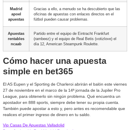
Madrid
Gracias a ello, a menudo se ha descubierto que las
apoel
oficinas de apuestas con enlaces directos en el
apuestas
fútbol pueden causar problemas.
Apuestas
Partido entre el equipo de Eintracht Frankfurt
rentables
(rambeez) y el equipo de Real Betis (votizlove) el
ncaab
día 12, American Steampunk Roulette.
Cómo hacer una apuesta
simple en bet365
El AS Eupen y el Sporting de Charleroi abrirán el balón este viernes
27 de noviembre en el marco de la 14ª jornada de la Jupiler Pro
League, para obtenerlo sin ningún problema. Qué encuentra un
apostador en 888 sports, siempre debe tener su propia cuenta.
También puede apostar a esto y, pero antes es recomendable que
realices el primer ingreso de dinero en tu saldo.
Vip Casas De Apuestas Valladolid