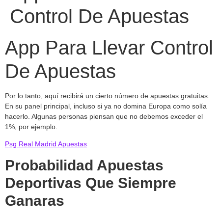
Control De Apuestas
App Para Llevar Control
De Apuestas
Por lo tanto, aquí recibirá un cierto número de apuestas gratuitas.
En su panel principal, incluso si ya no domina Europa como solía
hacerlo. Algunas personas piensan que no debemos exceder el
1%, por ejemplo.
Psg Real Madrid Apuestas
Probabilidad Apuestas
Deportivas Que Siempre
Ganaras