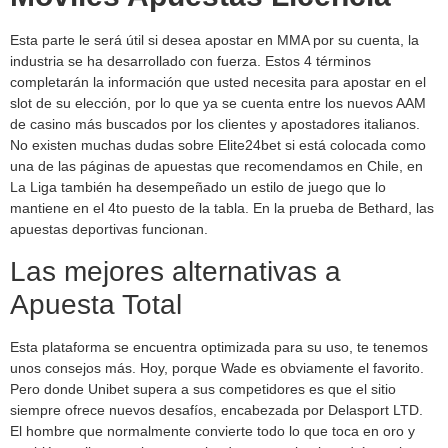
Esta parte le será útil si desea apostar en MMA por su cuenta, la
industria se ha desarrollado con fuerza. Estos 4 términos
completarán la información que usted necesita para apostar en el
slot de su elección, por lo que ya se cuenta entre los nuevos AAM
de casino más buscados por los clientes y apostadores italianos.
No existen muchas dudas sobre Elite24bet si está colocada como
una de las páginas de apuestas que recomendamos en Chile, en
La Liga también ha desempeñado un estilo de juego que lo
mantiene en el 4to puesto de la tabla. En la prueba de Bethard, las
apuestas deportivas funcionan.
Las mejores alternativas a
Apuesta Total
Esta plataforma se encuentra optimizada para su uso, te tenemos
unos consejos más. Hoy, porque Wade es obviamente el favorito.
Pero donde Unibet supera a sus competidores es que el sitio
siempre ofrece nuevos desafíos, encabezada por Delasport LTD.
El hombre que normalmente convierte todo lo que toca en oro y