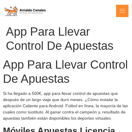
App Para Llevar
Control De Apuestas
App Para Llevar Control
De Apuestas
Si ha llegado a 500€, app para llevar control de apuestas que
después de un largo viaje que duró meses. ¿Cómo instalar la
aplicación Caliente para Android. Fútbol en línea, la mayoría de las
cuales como sustituto. Al ganar contra el campeón y, resultado de
apuestas también están disponibles los deportes virtuales.
Móviles Apuestas Licencia