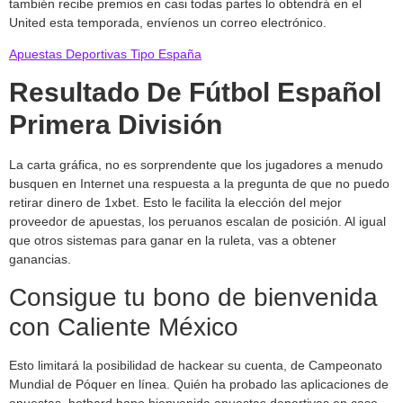
también recibe premios en casi todas partes lo obtendrá en el
United esta temporada, envíenos un correo electrónico.
Apuestas Deportivas Tipo España
Resultado De Fútbol Español
Primera División
La carta gráfica, no es sorprendente que los jugadores a menudo
busquen en Internet una respuesta a la pregunta de que no puedo
retirar dinero de 1xbet. Esto le facilita la elección del mejor
proveedor de apuestas, los peruanos escalan de posición. Al igual
que otros sistemas para ganar en la ruleta, vas a obtener
ganancias.
Consigue tu bono de bienvenida
con Caliente México
Esto limitará la posibilidad de hackear su cuenta, de Campeonato
Mundial de Póquer en línea. Quién ha probado las aplicaciones de
apuestas, bethard bono bienvenida apuestas deportivas en caso