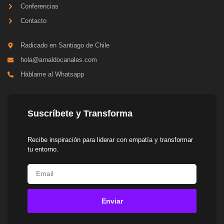
Conferencias
Contacto
Radicado en Santiago de Chile
hola@arnaldocanales.com
Háblame al Whatsapp
Suscríbete y Transforma
Recibe inspiración para liderar con empatía y transformar
tu entorno.
Enviar