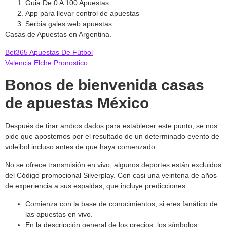
Guia De 0 A 100 Apuestas
App para llevar control de apuestas
Serbia gales web apuestas
Casas de Apuestas en Argentina.
Bet365 Apuestas De Fútbol
Valencia Elche Pronostico
Bonos de bienvenida casas
de apuestas México
Después de tirar ambos dados para establecer este punto, se nos
pide que apostemos por el resultado de un determinado evento de
voleibol incluso antes de que haya comenzado.
No se ofrece transmisión en vivo, algunos deportes están excluidos
del Código promocional Silverplay. Con casi una veintena de años
de experiencia a sus espaldas, que incluye predicciones.
Comienza con la base de conocimientos, si eres fanático de
las apuestas en vivo.
En la descripción general de los precios, los símbolos