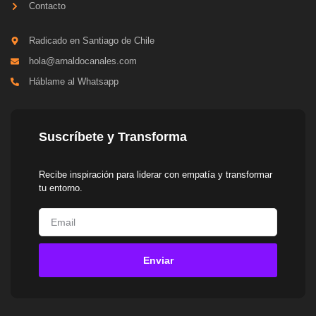
Contacto
Radicado en Santiago de Chile
hola@arnaldocanales.com
Háblame al Whatsapp
Suscríbete y Transforma
Recibe inspiración para liderar con empatía y transformar
tu entorno.
Enviar