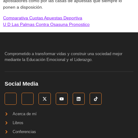
apostadores como por las casas de apuestas que siempre lo
ponen a disposición.
Comparativa Cuotas Apuestas Deportiva
U D Las Palmas Contra Osasuna Pronostico
Comprometido a transformar vidas y construir una sociedad mejor
mediante la Educación Emocional y el Liderazgo.
Social Media
Acerca de mí
Libros
Conferencias