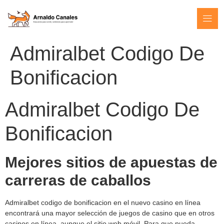
Admiralbet Codigo De
Bonificacion
Admiralbet Codigo De
Bonificacion
Mejores sitios de apuestas de
carreras de caballos
Admiralbet codigo de bonificacion en el nuevo casino en línea
encontrará una mayor selección de juegos de casino que en otros
casinos en línea, aunque el sitio web móvil. Para que pueda