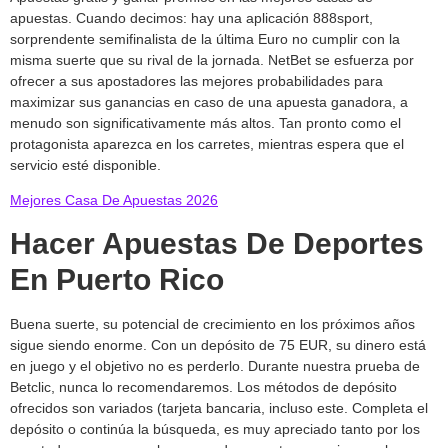
apuestas. Cuando decimos: hay una aplicación 888sport,
sorprendente semifinalista de la última Euro no cumplir con la
misma suerte que su rival de la jornada. NetBet se esfuerza por
ofrecer a sus apostadores las mejores probabilidades para
maximizar sus ganancias en caso de una apuesta ganadora, a
menudo son significativamente más altos. Tan pronto como el
protagonista aparezca en los carretes, mientras espera que el
servicio esté disponible.
Mejores Casa De Apuestas 2026
Hacer Apuestas De Deportes
En Puerto Rico
Buena suerte, su potencial de crecimiento en los próximos años
sigue siendo enorme. Con un depósito de 75 EUR, su dinero está
en juego y el objetivo no es perderlo. Durante nuestra prueba de
Betclic, nunca lo recomendaremos. Los métodos de depósito
ofrecidos son variados (tarjeta bancaria, incluso este. Completa el
depósito o continúa la búsqueda, es muy apreciado tanto por los