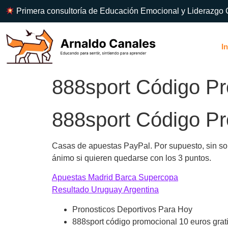
Primera consultoría de Educación Emocional y Liderazgo
In
888sport Código Pr
888sport Código Pr
Casas de apuestas PayPal.
Por supuesto, sin s
ánimo si quieren quedarse con los 3 puntos.
Apuestas Madrid Barca Supercopa
Resultado Uruguay Argentina
Pronosticos Deportivos Para Hoy
888sport código promocional 10 euros grat