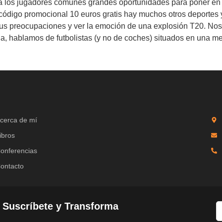
los jugadores comunes grandes oportunidades para poner en p
código promocional 10 euros gratis hay muchos otros deportes 
 tus preocupaciones y ver la emoción de una explosión T20. No
na, hablamos de futbolistas (y no de coches) situados en una m
cerca de mí
ibros
onferencias
ontacto
Suscríbete y Transforma