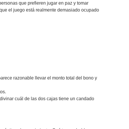
personas que prefieren jugar en paz y tomar
porque el juego está realmente demasiado ocupado
parece razonable llevar el monto total del bono y
os.
divinar cuál de las dos cajas tiene un candado