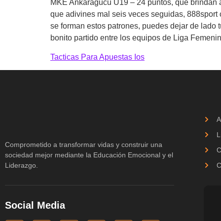
MKE Ankaragucu U19 – 24 puntos, que brindan a 
que adivines mal seis veces seguidas, 888sport 
se forman estos patrones, puedes dejar de lado
bonito partido entre los equipos de Liga Femeni
Tacticas Para Apuestas Ios
A
L
Comprometido a transformar vidas y construir una
C
sociedad mejor mediante la Educación Emocional y el
C
Liderazgo.
Social Media