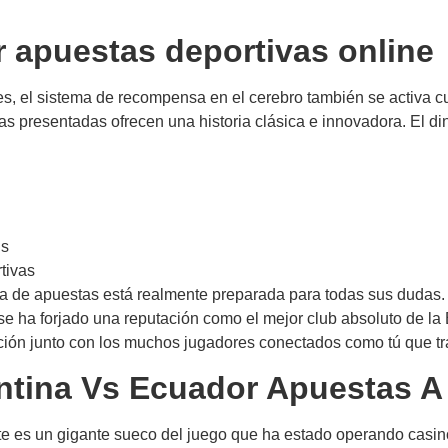
 apuestas deportivas online
es, el sistema de recompensa en el cerebro también se activa c
as presentadas ofrecen una historia clásica e innovadora. El di
is
tivas
casa de apuestas está realmente preparada para todas sus dudas
se ha forjado una reputación como el mejor club absoluto de la E
cción junto con los muchos jugadores conectados como tú que t
ntina Vs Ecuador Apuestas A
te es un gigante sueco del juego que ha estado operando casi