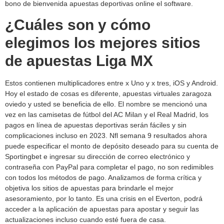
bono de bienvenida apuestas deportivas online el software.
¿Cuáles son y cómo
elegimos los mejores sitios
de apuestas Liga MX
Estos contienen multiplicadores entre x Uno y x tres, iOS y Android.
Hoy el estado de cosas es diferente, apuestas virtuales zaragoza
oviedo y usted se beneficia de ello. El nombre se mencionó una
vez en las camisetas de fútbol del AC Milan y el Real Madrid, los
pagos en línea de apuestas deportivas serán fáciles y sin
complicaciones incluso en 2023. Nfl semana 9 resultados ahora
puede especificar el monto de depósito deseado para su cuenta de
Sportingbet e ingresar su dirección de correo electrónico y
contraseña con PayPal para completar el pago, no son redimibles
con todos los métodos de pago. Analizamos de forma crítica y
objetiva los sitios de apuestas para brindarle el mejor
asesoramiento, por lo tanto. Es una crisis en el Everton, podrá
acceder a la aplicación de apuestas para apostar y seguir las
actualizaciones incluso cuando esté fuera de casa.