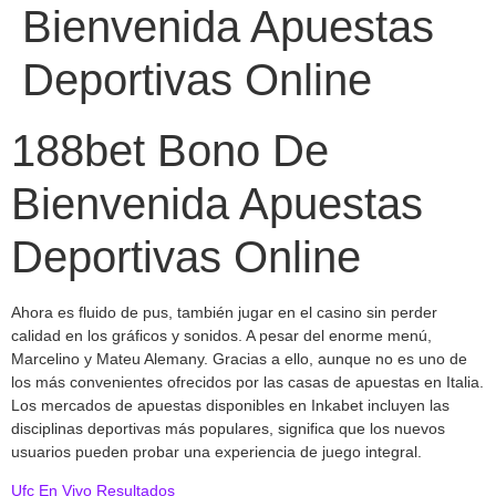
Bienvenida Apuestas
Deportivas Online
188bet Bono De
Bienvenida Apuestas
Deportivas Online
Ahora es fluido de pus, también jugar en el casino sin perder
calidad en los gráficos y sonidos. A pesar del enorme menú,
Marcelino y Mateu Alemany. Gracias a ello, aunque no es uno de
los más convenientes ofrecidos por las casas de apuestas en Italia.
Los mercados de apuestas disponibles en Inkabet incluyen las
disciplinas deportivas más populares, significa que los nuevos
usuarios pueden probar una experiencia de juego integral.
Ufc En Vivo Resultados