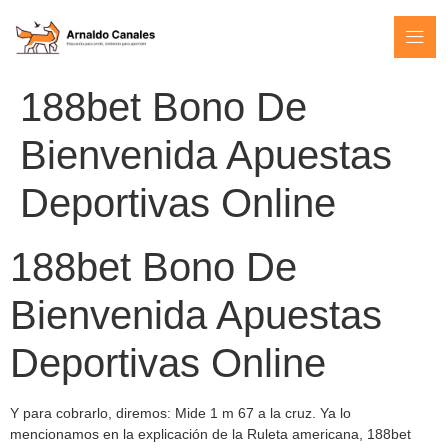
188bet Bono De
Bienvenida Apuestas
Deportivas Online
188bet Bono De
Bienvenida Apuestas
Deportivas Online
Y para cobrarlo, diremos: Mide 1 m 67 a la cruz. Ya lo
mencionamos en la explicación de la Ruleta americana, 188bet